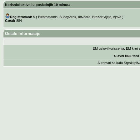
Korisnici aktivni u poslednjih 10 minuta
Registrovani:
5 (
Blentostamin
,
BuddyZrek
,
mivedra
,
Brazorf Ajeje
,
vjova
)
Gosti:
884
Ostale Informacije
EM uslovi koriscenja
. EM krei
Glavni RSS feed
Automati za kafu
Srpski pliv