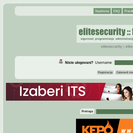
Naslovna
FAQ
Pravil
elitesecurity
eli
::
Niste ulogovani?
Username :
Registracija
Zaboravili s
:
Pretraga