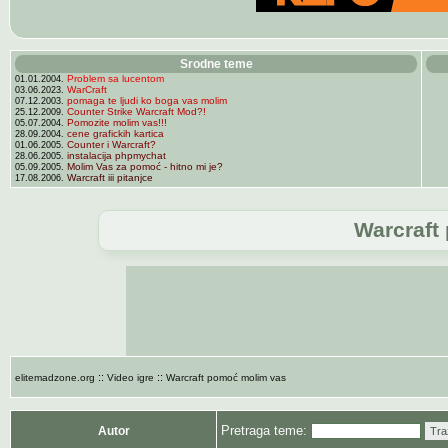
Srodne teme
Problem sa lucentom
01.01.2004.
WarCraft
03.06.2023.
pomaga te ljudi ko boga vas molim
07.12.2003.
Counter Strike Warcraft Mod?!
25.12.2009.
Pomozite molim vas!!!
05.07.2004.
cene grafickih kartica
28.09.2004.
Counter i Warcraft?
01.06.2005.
instalacija phpmychat
28.06.2005.
Molim Vas za pomoć - hitno mi je?
05.09.2005.
Warcraft iii pitanjce
17.08.2006.
Warcraft
::
::
elitemadzone.org
Video igre
Warcraft pomoć molim vas
Pretraga teme:
Autor
Tra