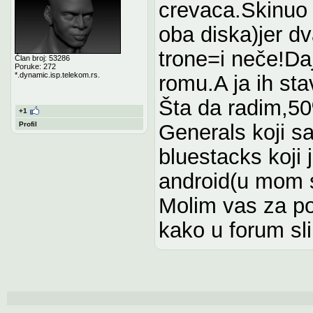
crevaca.Skinuo
oba diska)jer dv
trone=i neče!Daj
Član broj: 53286
Poruke: 272
*.dynamic.isp.telekom.rs.
romu.A ja ih sta
Šta da radim,5
+1
Generals koji s
Profil
bluestacks koji j
android(u mom s
Molim vas za p
kako u forum sl