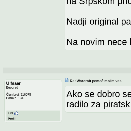
na Srpskom pric
Nadji original pa
Na novim nece 
Re: Warcraft pomoć molim vas
Ulfsaar
Beograd
Ako se dobro se
Član broj: 316075
Poruke: 134
radilo za pirats
+29
Profil