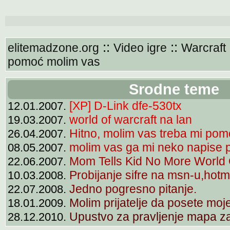
::
::
elitemadzone.org
Video igre
Warcraft
pomoć molim vas
Srodne teme
[XP] D-Link dfe-530tx
12.01.2007.
world of warcraft na lan
19.03.2007.
Hitno, molim vas treba mi pomoć!
26.04.2007.
molim vas ga mi neko napise 
08.05.2007.
Mom Tells Kid No More World 
22.06.2007.
Probijanje sifre na msn-u,ho
10.03.2008.
Jedno pogresno pitanje.
22.07.2008.
Molim prijatelje da posete moje
18.01.2009.
Upustvo za pravljenje mapa za 
28.12.2010.