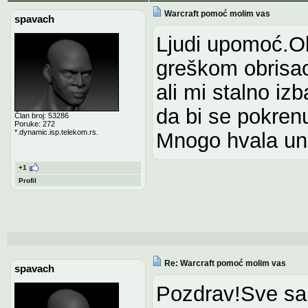
Warcraft pomoć molim vas
spavach
Ljudi upomoć.Ob
greškom obrisao
ali mi stalno iz
da bi se pokrenu
Član broj: 53286
Poruke: 272
*.dynamic.isp.telekom.rs.
Mnogo hvala un
+1
Profil
Re: Warcraft pomoć molim vas
spavach
Pozdrav!Sve sa