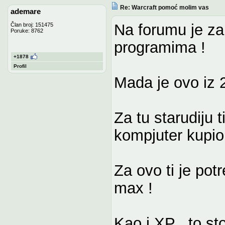
Re: Warcraft pomoć molim vas
ademare
Na forumu je zab
Član broj: 151475
Poruke: 8762
programima !
+1878
Profil
Mada je ovo iz 
Za tu starudiju t
kompjuter kupio
Za ovo ti je pot
max !
Kao i XP , to st