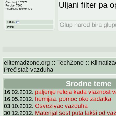
Uljani filter p
Član broj: 137771
Poruke: 7660
*.static.isp.telekom.rs.
+1551
Glup narod bira glupu
Profil
::
::
elitemadzone.org
TechZone
Klimatiza
Prečistač vazduha
Srodne teme
paljenje releja kada vlaznost
16.02.2012.
hemijaa. pomoc oko zadatka
16.05.2012.
Osvezivac vazduha
03.10.2012.
Materijal šest puta lakši od v
30.12.2012.