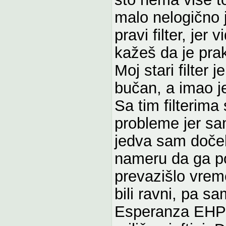
malo nelogično j
pravi filter, jer
kažeš da je pra
Moj stari filter 
bučan, a imao je
Sa tim filterim
probleme jer sam
jedva sam doče
nameru da ga po
prevazišlo vreme
bili ravni, pa s
Esperanza EHP005