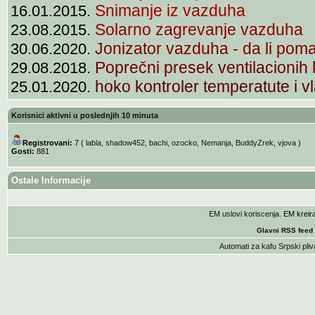
Snimanje iz vazduha
16.01.2015.
Solarno zagrevanje vazduha
23.08.2015.
Jonizator vazduha - da li pom
30.06.2020.
Poprečni presek ventilacionih
29.08.2018.
hoko kontroler temperatute i 
25.01.2020.
Korisnici aktivni u poslednjih 10 minuta
Registrovani:
7 (
labla
,
shadow452
,
bachi
,
ozocko
,
Nemanja
,
BuddyZrek
,
vjova
)
Gosti:
881
Ostale Informacije
EM uslovi koriscenja
. EM krei
Glavni RSS feed
Automati za kafu
Srpski pliv