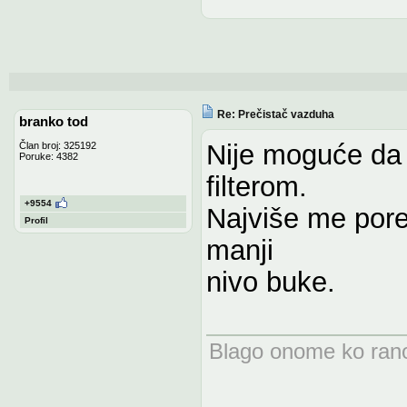
Re: Prečistač vazduha
branko tod
Nije moguće da
Član broj: 325192
Poruke: 4382
filterom.
+9554
Najviše me pored
Profil
manji
nivo buke.
Blago onome ko rano 