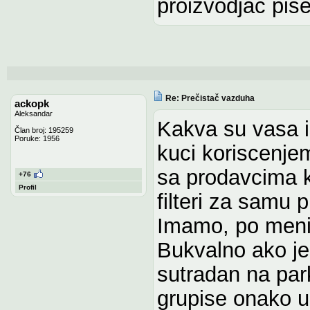
proizvodjac pise
Re: Prečistač vazduha
ackopk
Aleksandar
Kakva su vasa 
Član broj: 195259
Poruke: 1956
kuci koriscenje
sa prodavcima k
+76
Profil
filteri za samu p
Imamo, po meni,
Bukvalno ako j
sutradan na par
grupise onako u