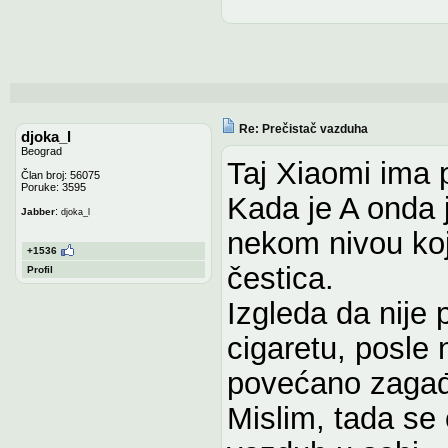
Re: Prečistač vazduha
djoka_l
Beograd
Taj Xiaomi ima p
Član broj: 56075
Poruke: 3595
Kada je A onda 
:
Jabber
djoka_l
nekom nivou koj
+1536
čestica.
Profil
Izgleda da nije
cigaretu, posle 
povećano zagađe
Mislim, tada se č