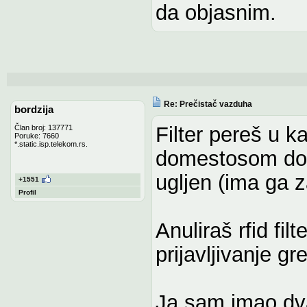
da objasnim.
Re: Prečistač vazduha
bordzija
Filter pereš u 
Član broj: 137771
Poruke: 7660
*.static.isp.telekom.rs.
domestosom dobr
ugljen (ima ga z
+1551
Profil
Anuliraš rfid filt
prijavljivanje gre
Ja sam imao dva