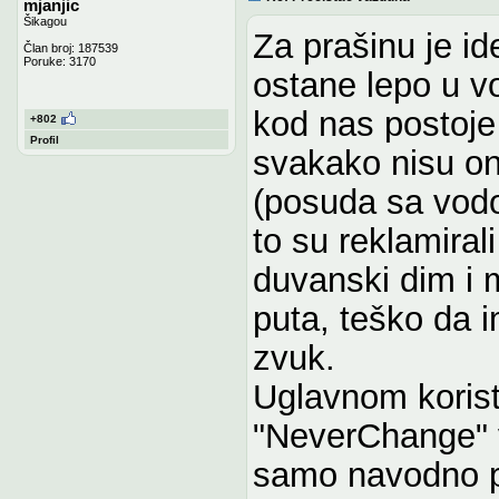
mjanjic
Šikagou
Za prašinu je ide
Član broj: 187539
Poruke: 3170
ostane lepo u v
kod nas postoje v
+802
Profil
svakako nisu on
(posuda sa vodo
to su reklamiral
duvanski dim i mi
puta, teško da i
zvuk.
Uglavnom korist
"NeverChange" v
samo navodno p