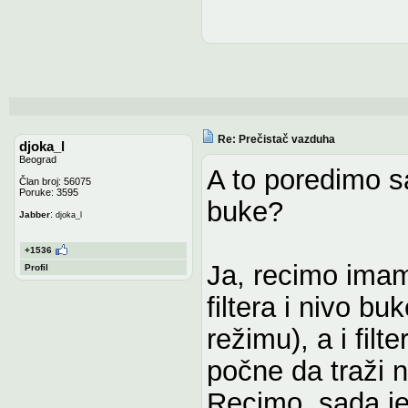
Re: Prečistač vazduha
djoka_l
Beograd
A to poredimo s
Član broj: 56075
Poruke: 3595
buke?
:
Jabber
djoka_l
+1536
Ja, recimo ima
Profil
filtera i nivo b
režimu), a i fil
počne da traži no
Recimo, sada je