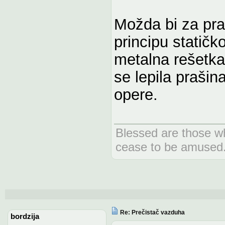
Možda bi za pra
principu statičko
metalna rešetka 
se lepila prašin
opere.
Blessed are those wh
cease to be amused
Re: Prečistač vazduha
bordzija