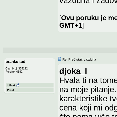
vazduha i zadov
[
Ovu poruku je men
GMT+1
]
Re: Prečistač vazduha
branko tod
djoka_l
Član broj: 325192
Poruke: 4382
Hvala ti na tome
+9554
na moje pitanje
Profil
karakteristike tv
cena koji mi od
što nema više t