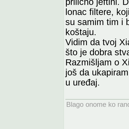
prilično jeftini.
lonac filtere, k
su samim tim i b
koštaju.
Vidim da tvoj X
što je dobra stva
Razmišljam o Xi
još da ukapiram k
u uređaj.
Blago onome ko rano 