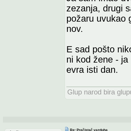
zezanja, drugi 
požaru uvukao g
nov.
E sad pošto nik
ni kod žene - ja
evra isti dan.
Glup narod bira glupu
Re: Prečistač vazduha