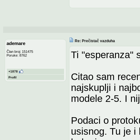
Re: Prečistač vazduha
ademare
Ti "esperanza" s
Član broj: 151475
Poruke: 8762
+1878
Citao sam recenz
Profil
najskuplji i naj
modele 2-5. I ni
Podaci o protok
usisnog. Tu je i