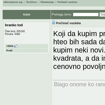
::
::
::
elitemadzone.org
TechZone
Klimatizacija
Prečistač vazduha
Pretraga teme:
Autor
Tra
Prečistač vazduha
branko tod
Koji da kupim pr
Član broj: 325192
Poruke: 4382
hteo bih sada d
+9554
kupim neki novi.
Profil
kvadrata, a da 
cenovno povoljnij
Blago onome ko rano 