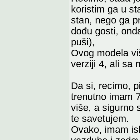
koristim ga u s
stan, nego ga 
dođu gosti, ond
puši),
Ovog modela viš
verziji 4, ali s
Da si, recimo, p
trenutno imam 7
više, a sigurno
te savetujem.
Ovako, imam is