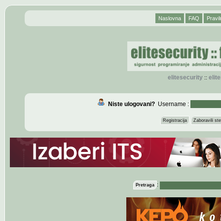
Naslovna
FAQ
Pravil
elitesecurity
eli
::
Niste ulogovani?
Username :
Registracija
Zaboravili s
:
Pretraga