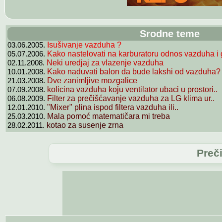
Srodne teme
03.06.2005.
Isušivanje vazduha ?
05.07.2006.
Kako nastelovati na karburatoru odnos vazduha i g
02.11.2008.
Neki uredjaj za vlazenje vazduha
10.01.2008.
Kako naduvati balon da bude lakshi od vazduha?
21.03.2008.
Dve zanimljive mozgalice
07.09.2008.
kolicina vazduha koju ventilator ubaci u prostori..
06.08.2009.
Filter za prečišćavanje vazduha za LG klima ur..
12.01.2010.
"Mixer" plina ispod filtera vazduha ili..
25.03.2010.
Mala pomoć matematičara mi treba
28.02.2011.
kotao za susenje zrna
Preč