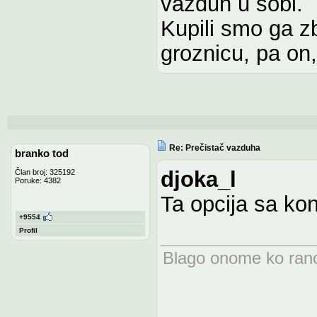
vazduh u sobi.
Kupili smo ga z
groznicu, pa on
Re: Prečistač vazduha
branko tod
djoka_l
Član broj: 325192
Poruke: 4382
Ta opcija sa ko
+9554
Profil
Blago onome ko rano 