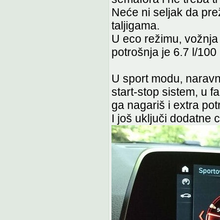
Neće ni seljak da pr
taljigama.
U eco režimu, vožnja
potrošnja je 6.7 l/100
U sport modu, naravno,
start-stop sistem, u 
ga nagariš i extra pot
I još uključi dodatne