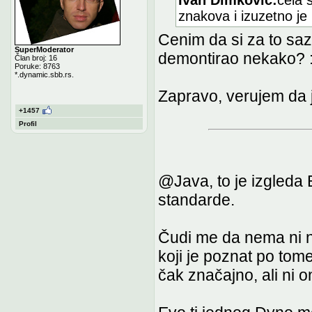
znakova i izuzetno je 
Cenim da si za to sazn
SuperModerator
demontirao nekako? :
Član broj: 16
Poruke: 8763
*.dynamic.sbb.rs.
Zapravo, verujem da j
+1457
Profil
@Java, to je izgleda 
standarde.
Čudi me da nema ni 
koji je poznat po tome
čak značajno, ali ni 