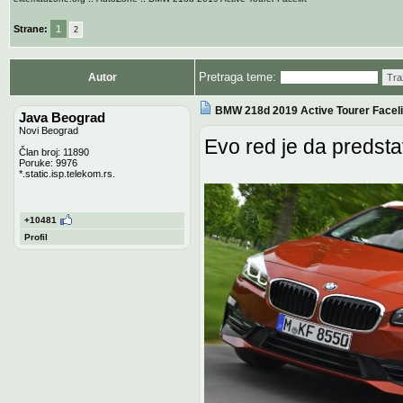
Strane:
1
2
Pretraga teme:
Autor
Tra
BMW 218d 2019 Active Tourer Faceli
Java Beograd
Novi Beograd
Evo red je da predst
Član broj: 11890
Poruke: 9976
*.static.isp.telekom.rs.
+10481
Profil