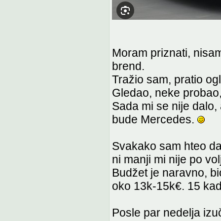
Moram priznati, nisam
brend.
Tražio sam, pratio o
Gledao, neke probao, a
Sada mi se nije dalo,
bude Mercedes.
Svakako sam hteo da 
ni manji mi nije po volj
Budžet je naravno, bi
oko 13k-15k€. 15 kad
Posle par nedelja iz