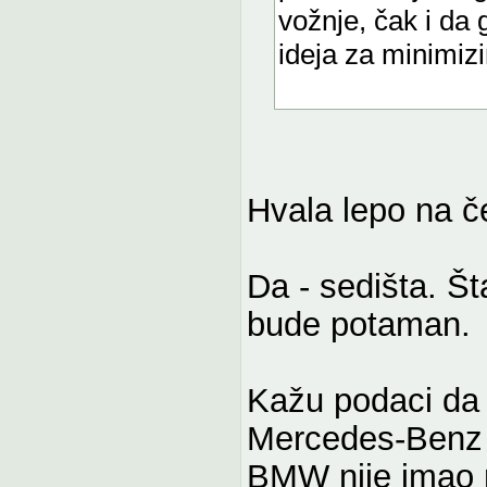
vožnje, čak i da 
ideja za minimizi
Hvala lepo na č
Da - sedišta. Šta
bude potaman.
Kažu podaci da
Mercedes-Benz B
BMW nije imao n