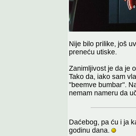
Nije bilo prilike, još
preneću utiske.
Zanimljivost je da je
Tako da, iako sam vl
"beemve bumbar". Nau
nemam nameru da uči
Daćebog, pa ću i ja 
godinu dana.