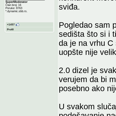
SuperModerator
sviđa.
Član broj: 16
Poruke: 8763
*.dynamic.sbb.rs.
Pogledao sam pa
+1457
Profil
sedišta što si i
da je na vrhu C
uopšte nije veli
2.0 dizel je sva
verujem da bi 
posebno ako nij
U svakom slučaj
podešavanje nag