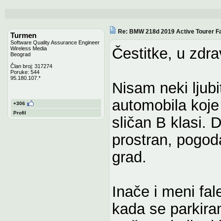
Re: BMW 218d 2019 Active Tourer Fa
Turmen
Software Quality Assurance Engineer
Čestitke, u zdra
Wireless Media
Beograd
Član broj: 317274
Poruke: 544
95.180.107.*
Nisam neki ljubi
automobila koje
+306
Profil
sličan B klasi. 
prostran, pogoda
grad.
Inače i meni fal
kada se parkira