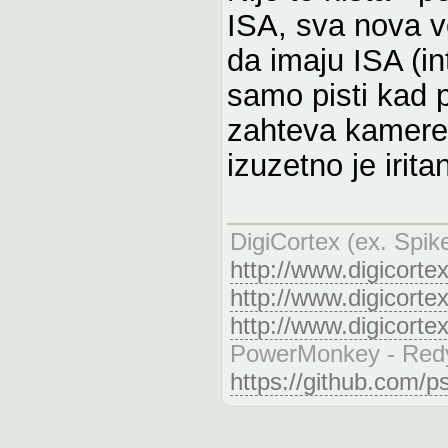
ISA, sva nova v
da imaju ISA (int
samo pisti kad p
zahteva kamere
izuzetno je irita
DigiCortex (ex. Spik
http://www.digicorte
http://www.digicorte
http://www.digicorte
PowerMonkey - Redy
https://github.com