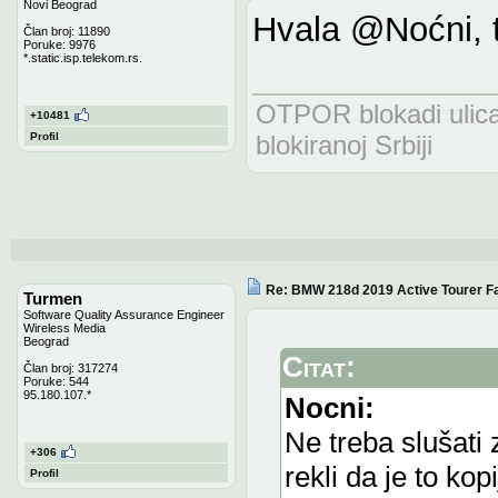
Novi Beograd
Hvala @Noćni, t
Član broj: 11890
Poruke: 9976
*.static.isp.telekom.rs.
OTPOR blokadi uli
+10481
Profil
blokiranoj Srbiji
Re: BMW 218d 2019 Active Tourer Fa
Turmen
Software Quality Assurance Engineer
Wireless Media
Beograd
Citat:
Član broj: 317274
Poruke: 544
95.180.107.*
Nocni:
Ne treba slušati 
+306
rekli da je to kop
Profil