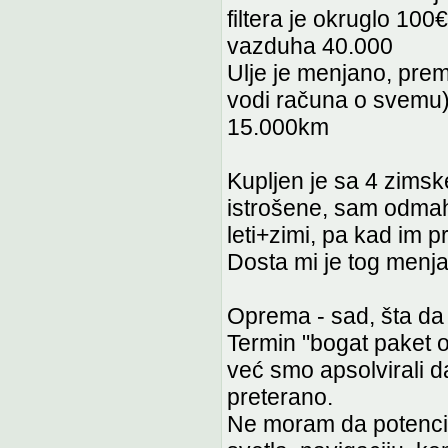
filtera je okruglo 100€
vazduha 40.000
Ulje je menjano, prem
vodi računa o svemu) 
15.000km
Kupljen je sa 4 zimsk
istrošene, sam odmah
leti+zimi, pa kad im 
Dosta mi je tog menja
Oprema - sad, šta da
Termin "bogat paket 
već smo apsolvirali d
preterano.
Ne moram da potencir