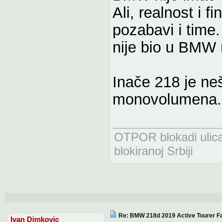
Ali, realnost i 
pozabavi i time. 
nije bio u BMW 
Inače 218 je ne
monovolumena. P
OTPOR blokadi uli
blokiranoj Srbiji
Re: BMW 218d 2019 Active Tourer Fa
Ivan Dimkovic