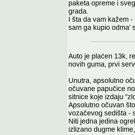
paketa opreme i sveg
grada.
I šta da vam kažem - 
sam ga kupio odma' s
Auto je plaćen 13k, r
novih guma, prvi servi
Unutra, apsolutno oču
očuvane papučice nož
sitnice koje izdaju "zl
Apsolutno očuvan štof
vozačevog sedišta - s
Niti jedna jedina ogre
izlizano dugme klime,