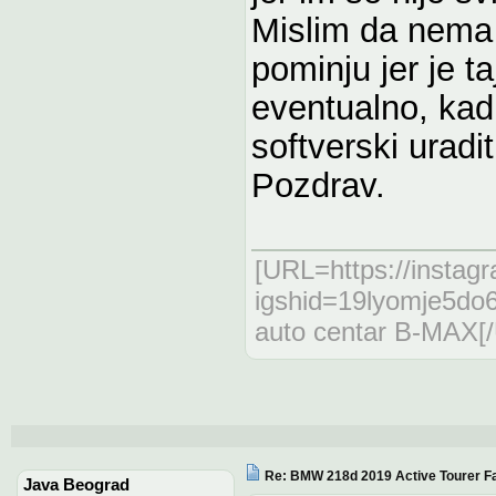
Mislim da nema p
pominju jer je ta
eventualno, kad
softverski uradit
Pozdrav.
[URL=https://insta
igshid=19lyomje5do
auto centar B-MAX[
Re: BMW 218d 2019 Active Tourer Fa
Java Beograd