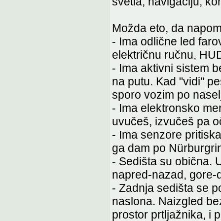
svetla, navigaciju, k
Možda eto, da napo
- Ima odlične led farov
električnu ručnu, HU
- Ima aktivni sistem 
na putu. Kad "vidi" p
sporo vozim po nasel
- Ima elektronsko mere
uvučeš, izvučeš pa oč
- Ima senzore pritis
ga dam po Nürburgri
- Sedišta su obična. 
napred-nazad, gore-do
- Zadnja sedišta se 
naslona. Naizgled bez
prostor prtljažnika, i