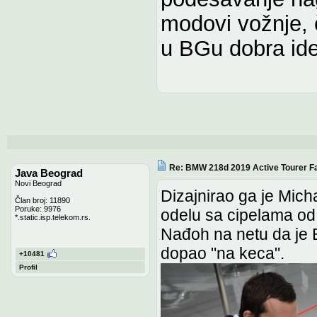
modovi vožnje, č
u BGu dobra ide
Re: BMW 218d 2019 Active Tourer Fa
Java Beograd
Novi Beograd
Dizajnirao ga je Mic
Član broj: 11890
Poruke: 9976
odelu sa cipelama od
*.static.isp.telekom.rs.
Nađoh na netu da je B
dopao "na keca".
+10481
Profil