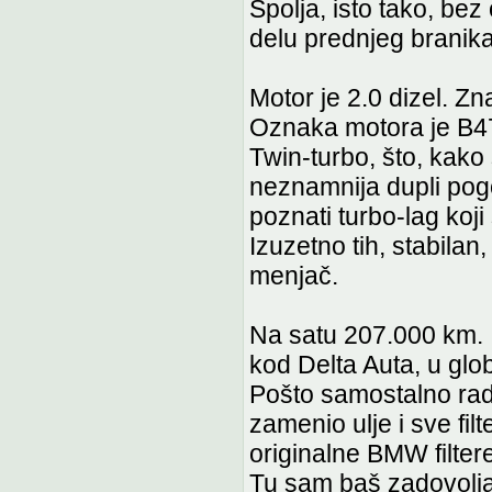
Spolja, isto tako, be
delu prednjeg branika
Motor je 2.0 dizel. Z
Oznaka motora je B47
Twin-turbo, što, kako
neznamnija dupli pogo
poznati turbo-lag koj
Izuzetno tih, stabilan
menjač.
Na satu 207.000 km. I
kod Delta Auta, u glo
Pošto samostalno ra
zamenio ulje i sve fi
originalne BMW filter
Tu sam baš zadovoljan