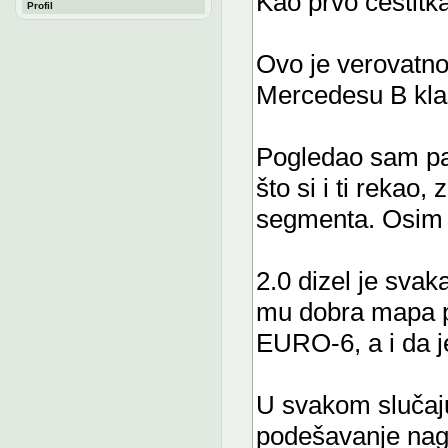
Kao prvo čestitka 
Profil
Ovo je verovatn
Mercedesu B klas
Pogledao sam par
što si i ti rekao
segmenta. Osim t
2.0 dizel je svak
mu dobra mapa p
EURO-6, a i da j
U svakom slučaju
podešavanje nagi