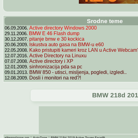
Srodne teme
06.09.2006.
Active directory Windows 2000
29.11.2006.
BMW E 46 Flash dump
30.12.2007.
pitanje bmw e 30 kockica
20.06.2009.
Iskustva auto gasa na BMW-u e60
22.05.2008.
Kako pristupiti kameri kroz LAN u Active Webcam
12.07.2016.
Active Directory na Linuxu
07.07.2008.
Active directory i XP
12.01.2009.
sinhronizacija pda sa pc
09.01.2013.
BMW 850 - utisci, misljenja, pogledi, izgledi..
12.08.2009.
Dosli i monitori na red?!
BMW 218d 2019 
::
::
elitemadzone.org
AutoZone
BMW 218d 2019 Active Tourer Facelift