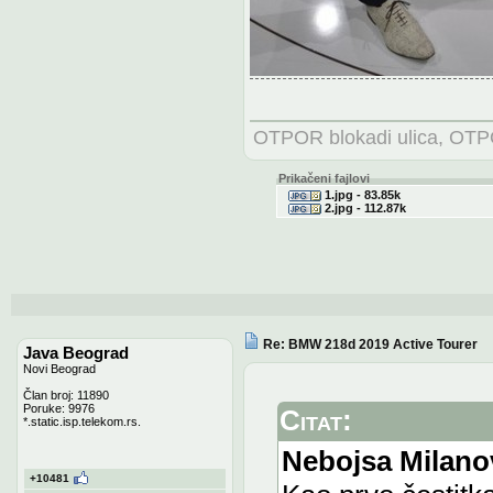
OTPOR blokadi ulica, OTPO
Prikačeni fajlovi
1.jpg - 83.85k
2.jpg - 112.87k
Re: BMW 218d 2019 Active Tourer
Java Beograd
Novi Beograd
Član broj: 11890
Poruke: 9976
Citat:
*.static.isp.telekom.rs.
Nebojsa Milano
+10481