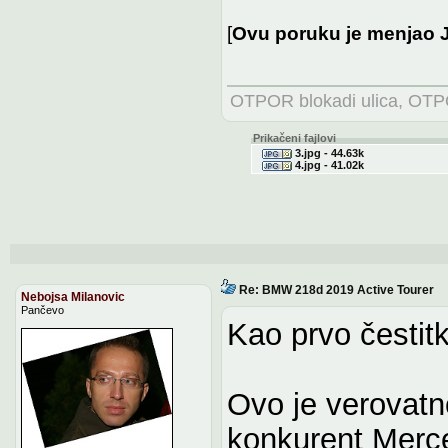
[
Ovu poruku je menjao 
OTPOR blokadi ulica, OTPO
Prikačeni fajlovi
3.jpg - 44.63k
4.jpg - 41.02k
Re: BMW 218d 2019 Active Tourer
Nebojsa Milanovic
Pančevo
Kao prvo čestitka
Ovo je verovatn
konkurent Merce