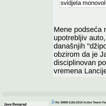
svidjela monovol
Mene podseća n
upotrebljiv auto
današnjih "džip
obzirom da je Ja
disciplinovan po
vremena Lancije)
Re: BMW 218d 2019 Active Tourer Fac
Java Beograd