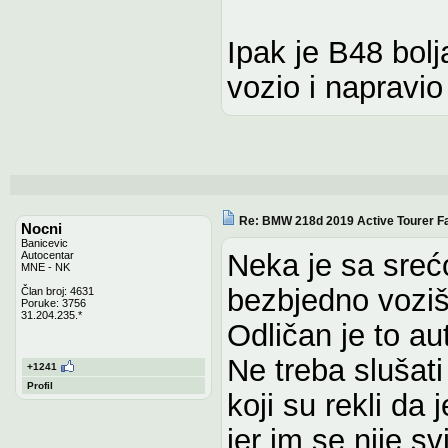
Ipak je B48 bolja
vozio i napravi
Re: BMW 218d 2019 Active Tourer Fa
Nocni
Banicevic
Neka je sa sreć
Autocentar
MNE - NK
bezbjedno voziš
Član broj: 4631
Poruke: 3756
31.204.235.*
Odličan je to au
Ne treba slušat
+1241
Profil
koji su rekli da 
jer im se nije s