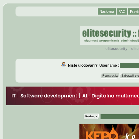
Naslovna
FAQ
Pravil
elitesecurity
eli
::
Niste ulogovani?
Username :
Registracija
Zaboravili s
:
Pretraga