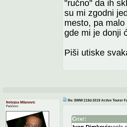
"ručno" da ih sk
su mi zgodni je
mesto, pa malo 
gde mi je donji 
Piši utiske svak
Re: BMW 218d 2019 Active Tourer Fa
Nebojsa Milanovic
Pančevo
Citat:
Ivan Dimkovic:
cela 