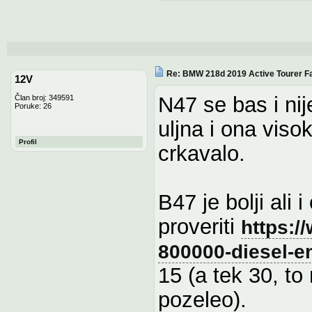
Re: BMW 218d 2019 Active Tourer Fa
12V
N47 se bas i nij
Član broj: 349591
Poruke: 26
uljna i ona viso
Profil
crkavalo.
B47 je bolji ali 
proveriti
https:/
800000-diesel-e
15 (a tek 30, to
pozeleo).