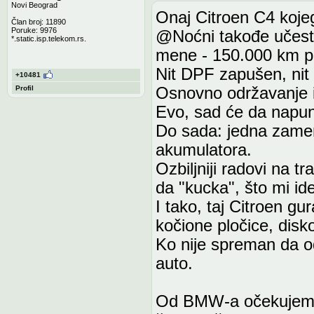
Novi Beograd
Onaj Citroen C4 kojeg
Član broj: 11890
Poruke: 9976
@Noćni takođe učestv
*.static.isp.telekom.rs.
mene - 150.000 km p
Nit DPF zapušen, nit 
+10481
Profil
Osnovno održavanje i 
Evo, sad će da napuni
Do sada: jedna zamen
akumulatora.
Ozbiljniji radovi na tr
da "kucka", što mi id
I tako, taj Citroen gu
kočione pločice, diskov
Ko nije spreman da od
auto.
Od BMW-a očekujem bar