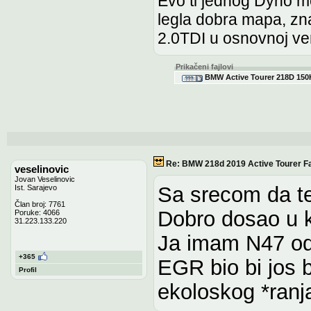
Evo ti jednog Dyno me
legla dobra mapa, zna
2.0TDI u osnovnoj ver
Prikačeni fajlovi
BMW Active Tourer 218D 150H
Re: BMW 218d 2019 Active Tourer Fa
veselinovic
Jovan Veselinovic
Sa srecom da te
Ist. Sarajevo
Član broj: 7761
Dobro dosao u 
Poruke: 4066
31.223.133.220
Ja imam N47 odli
+365
EGR bio bi jos bo
Profil
ekoloskog *ranja