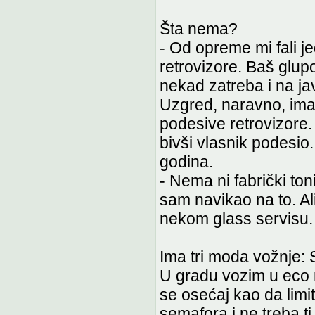
Šta nema?
- Od opreme mi fali jed
retrovizore. Baš glupo
nekad zatreba i na jav
Uzgred, naravno, ima 
podesive retrovizore. 
bivši vlasnik podesi
godina.
- Nema ni fabrički ton
sam navikao na to. Al
nekom glass servisu.
Ima tri moda vožnje: 
U gradu vozim u eco 
se osećaj kao da limi
semafora i ne treba ti