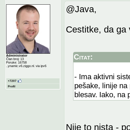
@Java,
Cestitke, da ga v
Citat:
Administrator
Član broj: 13
Poruke: 16758
..ynamic.v6.ziggo.nl. via ipv6
- Ima aktivni si
+7207
pešake, linije na
Profil
blesav. Iako, na 
Nije to nista -