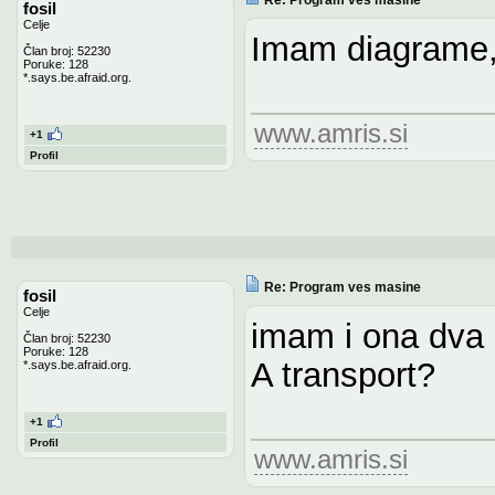
fosil
Celje
Imam diagrame,
Član broj: 52230
Poruke: 128
*.says.be.afraid.org.
www.amris.si
+1
Profil
Re: Program ves masine
fosil
Celje
imam i ona dva
Član broj: 52230
Poruke: 128
A transport?
*.says.be.afraid.org.
+1
Profil
www.amris.si