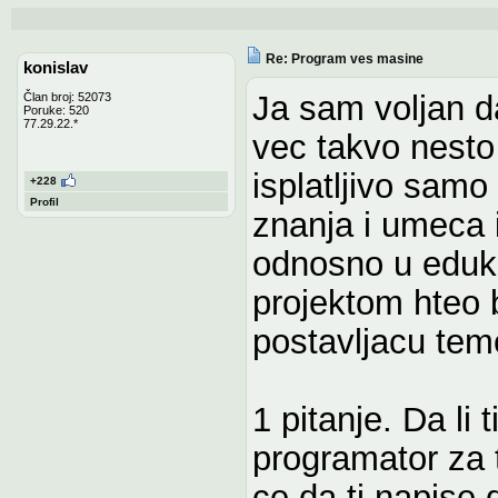
Re: Program ves masine
konislav
Ja sam voljan d
Član broj: 52073
Poruke: 520
77.29.22.*
vec takvo nesto 
isplatljivo samo
+228
Profil
znanja i umeca i
odnosno u eduk
projektom hteo 
postavljacu teme
1 pitanje. Da li 
programator za t
ce da ti napise 