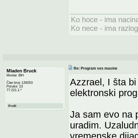
Ko hoce - ima nacin
Ko nece - ima razlog
Re: Program ves masine
Mladen Bruck
Mostar. BiH
Azzrael, I šta bi
Član broj: 139253
Poruke: 13
elektronski pro
77.221.1.*
Profil
Ja sam evo na po
uradim. Uzaludn
vremenske dijag