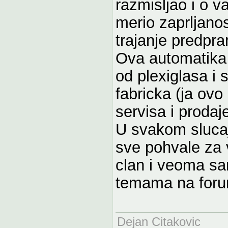
razmisljao i o va
merio zaprljano
trajanje predpra
Ova automatika b
od plexiglasa i 
fabricka (ja ovo
servisa i prodaj
U svakom sluca
sve pohvale za 
clan i veoma sa
temama na for
Dejan Citakovic