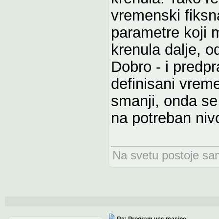
vremenski fiksn
parametre koji m
krenula dalje, 
Dobro - i predpr
definisani vreme
smanji, onda se
na potreban niv
Na svetu postoje samo
Re: Program ves masine