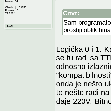
Mostar. BiH
Član broj: 139253
Poruke: 13
Citat:
77.221.1.*
Sam programator j
Profil
prostiji oblik bina
Logička 0 i 1. K
se tu radi sa TT
odnosno izlazni
"kompatibilnosti"
onda je nešto uk
to nešto radi n
daje 220V. Bitno