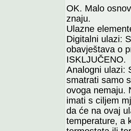
OK. Malo osnovn
znaju.
Ulazne elemente
Digitalni ulazi:
obavještava o 
ISKLJUČENO.
Analogni ulazi:
smatrati samo sa 
ovoga nemaju. 
imati s ciljem 
da će na ovaj u
temperature, a k
termostata ili t