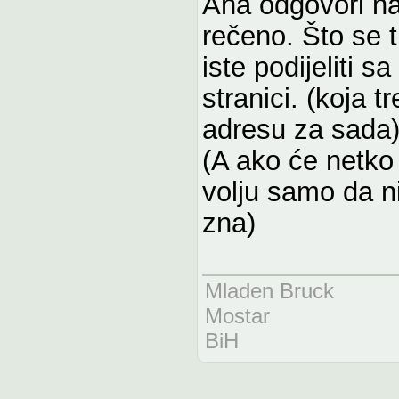
Aha odgovori na
rečeno. Što se t
iste podijeliti 
stranici. (koja t
adresu za sada
(A ako će netko
volju samo da n
zna)
Mladen Bruck
Mostar
BiH