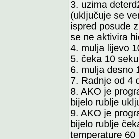
3. uzima deterd
(uključuje se ve
ispred posude z
se ne aktivira hi
4. mulja lijevo 
5. čeka 10 seku
6. mulja desno 
7. Radnje od 4 
8. AKO je progr
bijelo rublje uklj
9. AKO je progr
bijelo rublje če
temperature 60