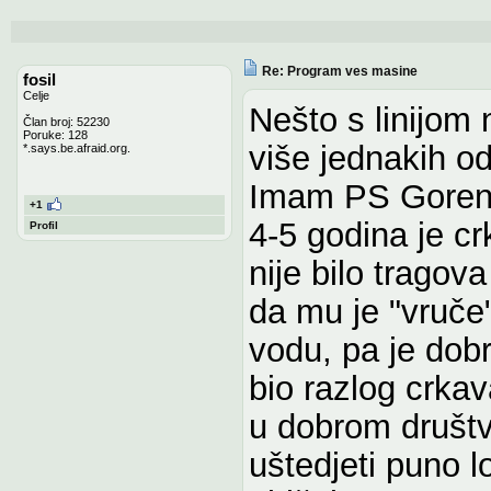
Re: Program ves masine
fosil
Celje
Nešto s linijom 
Član broj: 52230
Poruke: 128
više jednakih o
*.says.be.afraid.org.
Imam PS Gorenj
+1
4-5 godina je crk
Profil
nije bilo tragov
da mu je "vruče
vodu, pa je dobr
bio razlog crka
u dobrom društvu
uštedjeti puno 