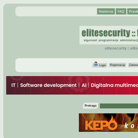
Naslovna
FAQ
Pravil
elitesecurity
eli
::
Registracija
Zabora
Login
:
Pretraga