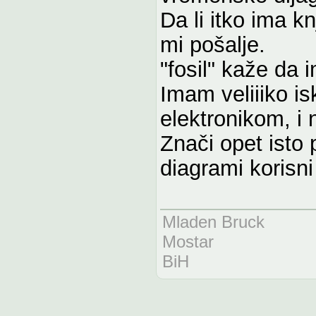
Da li itko ima k
mi pošalje.
"fosil" kaže da 
Imam veliiiko is
elektronikom, i 
Znači opet isto 
diagrami korisni 
Mladen Bruck
Mostar
BiH