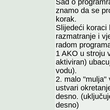
Sad o programrat
znamo da se pro
korak.
Slijedeći koraci 
razmatranje i v
radom programa
1 AKO u stroju 
aktiviran) ubacu
vodu).
2. malo "mulja" 
ustvari okretanj
desno. (uključuj
desno)