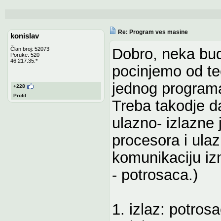
Re: Program ves masine
konislav
Dobro, neka bud
Član broj: 52073
Poruke: 520
46.217.35.*
pocinjemo od te
jednog programa
+228
Profil
Treba takodje
ulazno- izlazne 
procesora i ulaz
komunikaciju iz
- potrosaca.)
1. izlaz: potrosa