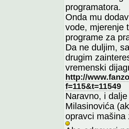
programatora.
Onda mu dodavat
vode, mjerenje t
programe za pra
Da ne duljim, s
drugim zainteres
vremenski dijag
http://www.fanz
f=115&t=11549
Naravno, i dalje
Milasinovića (a
opravci mašina