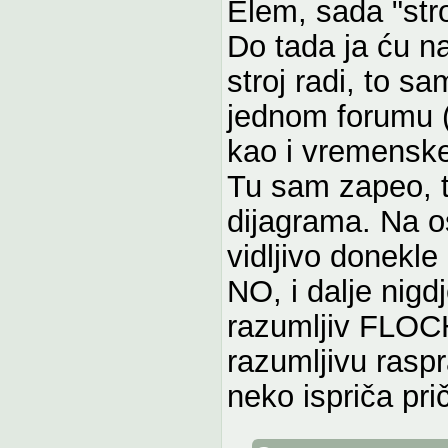
Elem, sada "stro
Do tada ja ću na
stroj radi, to s
jednom forumu 
kao i vremenske
Tu sam zapeo, t
dijagrama. Na o
vidljivo donekle 
NO, i dalje nigd
razumljiv FLOC
razumljivu rasp
neko ispriča prič