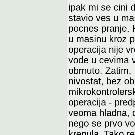
ipak mi se cini
stavio ves u ma
pocnes pranje. 
u masinu kroz p
operacija nije v
vode u cevima ve
obrnuto. Zatim,
nivostat, bez ob
mikrokontrolers
operacija - pred
veoma hladna, d
nego se prvo vo
krenula. Tako r