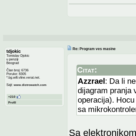
Re: Program ves masine
tdjokic
Tomislav Djokic
u penziji
Beograd
Citat:
Član broj: 6736
Poruke: 8305
*.bg.wifi.vline.verat.net.
Azzrael
: Da li 
Sajt:
www.distrowatch.com
dijagram pranja v
+210
operacija). Hocu 
Profil
sa mikrokontrole
Sa elektroniko