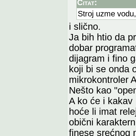
Citat:
Stroj uzme vodu,
i slično.
Ja bih htio da 
dobar programa
dijagram i fino 
koji bi se onda 
mikrokontroler At
Nešto kao "ope
A ko će i kakav
hoće li imat relej
obični karaktern
finese srećnog 