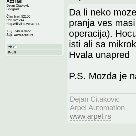
Azzrael
Dejan Citakovic
Da li neko moze
Beograd
Član broj: 52100
pranja ves masin
Poruke: 244
*.bg.wifi.vline.verat.net.
operacija). Hoc
ICQ: 248047022
Sajt:
www.arpel.rs
isti ali sa mikr
+9
Hvala unapred
Profil
P.S. Mozda je n
Dejan Citakovic
Arpel Automation
www.arpel.rs