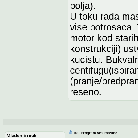
polja).
U toku rada ma
vise potrosaca.
motor kod stari
konstrukciji) us
kucistu. Bukval
centifugu(ispira
(pranje/predpran
reseno.
Re: Program ves masine
Mladen Bruck