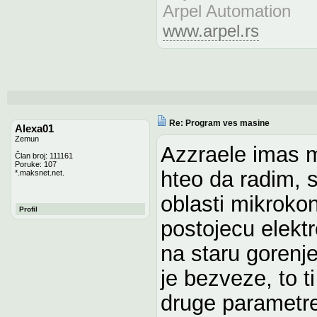
Arpel Automation
www.arpel.rs
Re: Program ves masine
Alexa01
Zemun
Azzraele imas m
Član broj: 111161
Poruke: 107
hteo da radim,
*.maksnet.net.
oblasti mikroko
Profil
postojecu elekt
na staru gorenj
je bezveze, to ti
druge parametre