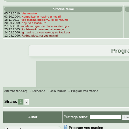
Srodne teme
05.03.2010.
Ves masine
03.10.2004.
Kontrolisanje masine u mrezi?
16.11.2019.
Ves masina problem...ko se razume
20.06.2009.
Koju ves masinu ?
27.05.2011.
montaza ugradne ploce za stednjak
25.12.2005.
Problem oko masine za susenje
24.02.2006.
lg masine za ves kakvog su kvaliteta
12.03.2006.
Radna ploca na ves masini
Progr
::
::
::
elitemadzone.org
TechZone
Bela tehnika
Program ves masine
Strane:
1
2
Pretraga teme:
Autor
Tra
Program ves masine