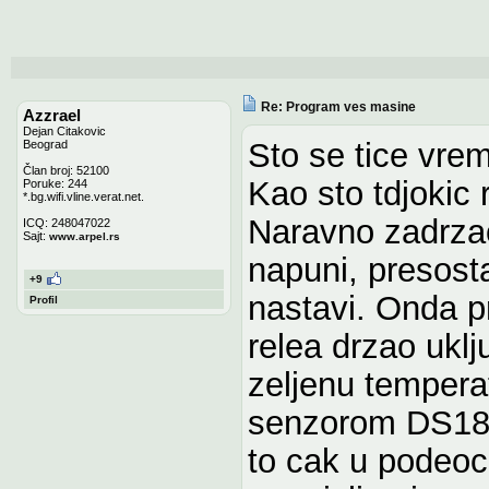
Re: Program ves masine
Azzrael
Dejan Citakovic
Sto se tice vrem
Beograd
Član broj: 52100
Kao sto tdjokic 
Poruke: 244
*.bg.wifi.vline.verat.net.
Naravno zadrzao
ICQ: 248047022
Sajt:
www.arpel.rs
napuni, presosta
+9
nastavi. Onda p
Profil
relea drzao ukl
zeljenu temperat
senzorom DS182
to cak u podeo