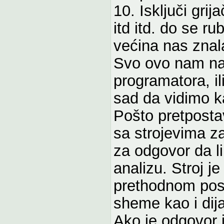
10. Isključi grija
itd itd. do se ru
većina nas znal
Svo ovo nam na
programatora, i
sad da vidimo 
Pošto pretposta
sa strojevima z
za odgovor da l
analizu. Stroj 
prethodnom post
sheme kao i dij
Ako je odgovor 