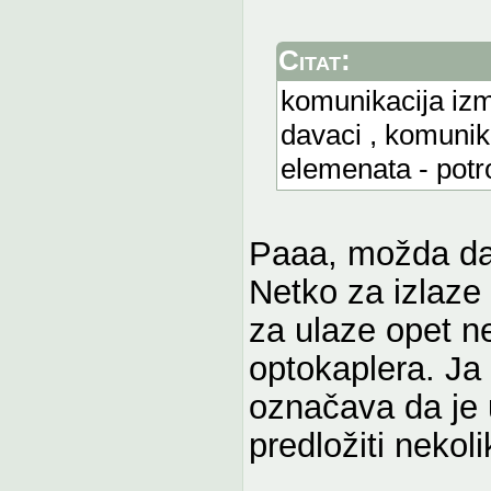
Citat:
komunikacija izm
davaci , komunik
elemenata - potr
Paaa, možda da
Netko za izlaze 
za ulaze opet n
optokaplera. Ja 
označava da je u
predložiti nekol