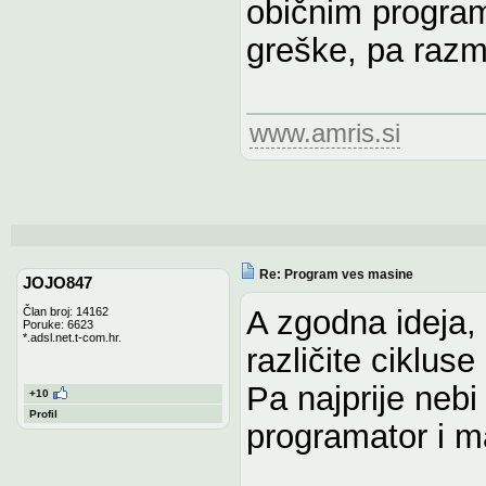
običnim program
greške, pa razm
www.amris.si
Re: Program ves masine
JOJO847
A zgodna ideja,
Član broj: 14162
Poruke: 6623
*.adsl.net.t-com.hr.
različite cikluse 
Pa najprije nebi 
+10
Profil
programator i ma