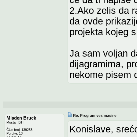
2.Ako zelis da ra
da ovde prikazij
projekta kojeg s
Ja sam voljan 
dijagramima, pr
nekome pisem d
Re: Program ves masine
Mladen Bruck
Mostar. BiH
Konislave, srećo
Član broj: 139253
Poruke: 13
77.221.1.*