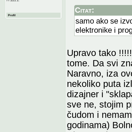
Citat:
Profil
samo ako se izvo
elektronike i pr
Upravo tako !!!!!
tome. Da svi zna
Naravno, iza ovog
nekoliko puta iz
dizajner i "skl
sve ne, stojim 
čudom i nemam p
godinama) Boln