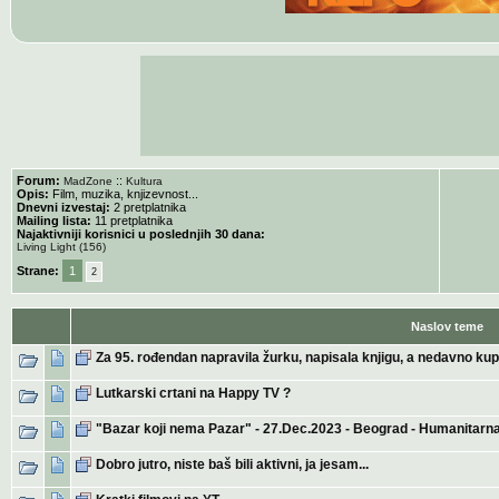
Forum:
::
MadZone
Kultura
Opis:
Film, muzika, knjizevnost...
Dnevni izvestaj:
2 pretplatnika
Mailing lista:
11 pretplatnika
Najaktivniji korisnici u poslednjih 30 dana:
Living Light (156)
Strane:
1
2
Naslov teme
Za 95. rođendan napravila žurku, napisala knjigu, a nedavno kupi
Lutkarski crtani na Happy TV ?
"Bazar koji nema Pazar" - 27.Dec.2023 - Beograd - Humanitarna
Dobro jutro, niste baš bili aktivni, ja jesam...