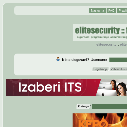
Naslovna
FAQ
Pravil
elitesecurity
eli
::
Niste ulogovani?
Username :
Registracija
Zaboravili s
:
Pretraga