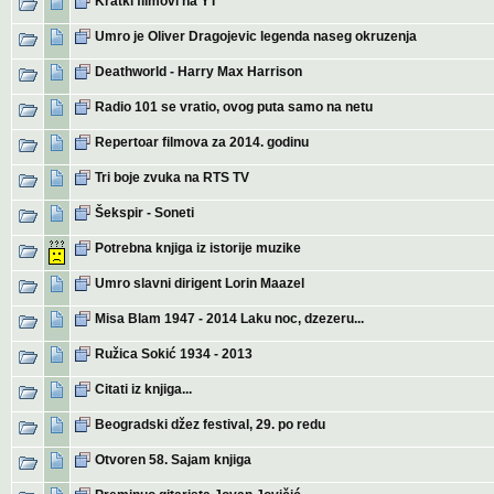
Kratki filmovi na YT
Umro je Oliver Dragojevic legenda naseg okruzenja
Deathworld - Harry Max Harrison
Radio 101 se vratio, ovog puta samo na netu
Repertoar filmova za 2014. godinu
Tri boje zvuka na RTS TV
Šekspir - Soneti
Potrebna knjiga iz istorije muzike
Umro slavni dirigent Lorin Maazel
Misa Blam 1947 - 2014 Laku noc, dzezeru...
Ružica Sokić 1934 - 2013
Citati iz knjiga...
Beogradski džez festival, 29. po redu
Otvoren 58. Sajam knjiga