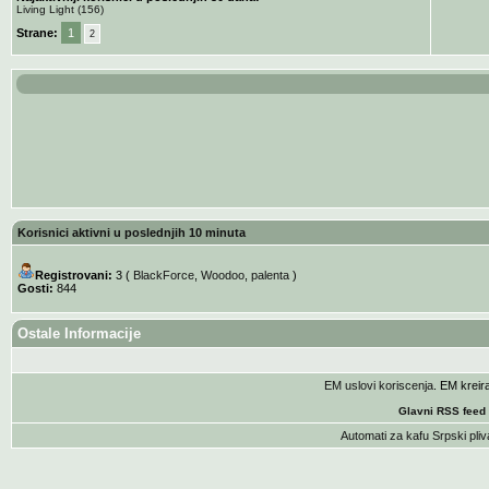
Living Light (156)
Strane:
1
2
Korisnici aktivni u poslednjih 10 minuta
Registrovani:
3 (
BlackForce
,
Woodoo
,
palenta
)
Gosti:
844
Ostale Informacije
EM uslovi koriscenja
. EM krei
Glavni RSS feed
Automati za kafu
Srpski pliv