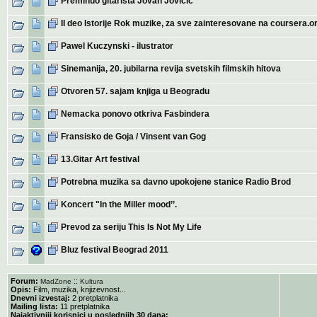
Preminuo gitarista Jovan Jovičić
II deo Istorije Rok muzike, za sve zainteresovane na coursera.o
Pawel Kuczynski - ilustrator
Sinemanija, 20. jubilarna revija svetskih filmskih hitova
Otvoren 57. sajam knjiga u Beogradu
Nemacka ponovo otkriva Fasbindera
Fransisko de Goja / Vinsent van Gog
13.Gitar Art festival
Potrebna muzika sa davno upokojene stanice Radio Brod
Koncert "In the Miller mood’’.
Prevod za seriju This Is Not My Life
Bluz festival Beograd 2011
Forum:
::
MadZone
Kultura
Opis:
Film, muzika, knjizevnost...
Dnevni izvestaj:
2 pretplatnika
Mailing lista:
11 pretplatnika
Najaktivniji korisnici u poslednjih 30 dana: