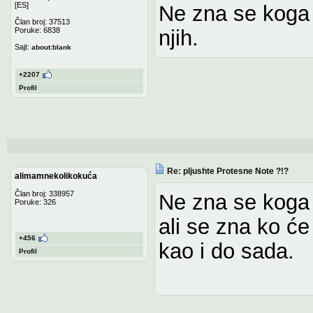
[ES]
Ne zna se koga s
Član broj: 37513
Poruke: 6838
njih.
Sajt:
about:blank
+2207
Profil
Re: pljushte Protesne Note ?!?
alimamnekolikokuća
Član broj: 338957
Ne zna se koga 
Poruke: 326
ali se zna ko će
+456
kao i do sada.
Profil