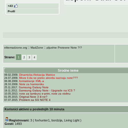
+43
Profil
::
::
elitemadzone.org
MadZone
pljushte Protesne Note ?!?
Strane:
1
2
3
4
Srodne teme
Dinamicka Alokacija Matrice
09.02.2009.
Moze li da se preko akorda saznaju note???
24.07.2009.
formatiranje XML-a
06.08.2009.
Note za harmoniku
28.10.2009.
Samsung Galaxy Note
25.11.2017.
Samsung Galaxy Note - Upgrade na ICS ?
19.11.2012.
note za tamburu e-prim, note za violinu
10.05.2013.
Original Note 3 ili ne?
01.05.2015.
Problem sa SG NOTE 4
07.07.2015.
Korisnici aktivni u poslednjih 10 minuta
Registrovani:
3 (
foxhunter1
,
bordzija
,
Living Light
)
Gosti:
1493