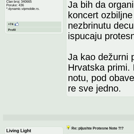
Ja bih da organ
Član broj: 340665
Poruke: 436
*.dynamic.vipmobile.rs.
koncert ozbiljn
nezbrinutu decu,
+74
Profil
ispucaju protes
Ja kao dežurni
Hrvatska primi. 
notu, pod obavez
re sve jedno.
Re: pljushte Protesne Note ?!?
Living Light