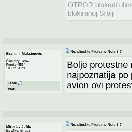
OTPOR blokadi uli
blokiranoj Srbiji
Re: pljushte Protesne Note ?!?
Branimir Maksimovic
Član broj: 64947
Bolje protestne 
Poruke: 5534
109.72.51.23
najpoznatija po
avion ovi protes
+1066
Profil
Re: pljushte Protesne Note ?!?
Miroslav Jeftić
Istraživanje ruda