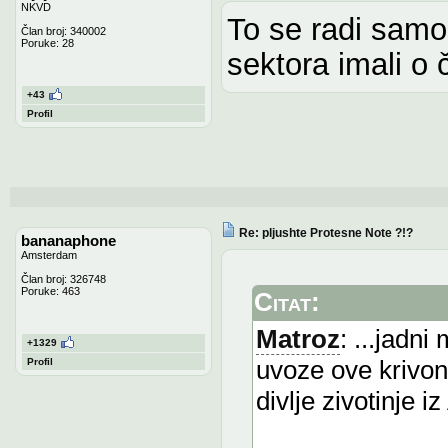
NKVD
To se radi samo
Član broj: 340002
Poruke: 28
sektora imali o
+43
Profil
Re: pljushte Protesne Note ?!?
bananaphone
Amsterdam
Član broj: 326748
Poruke: 463
Citat:
Matroz
: ...jadni
+1329
uvoze ove krivono
Profil
divlje zivotinje i