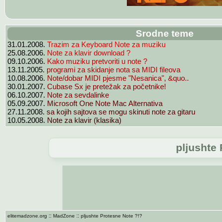
Srodne teme
Trazim za Keyboard Note za muziku
31.01.2008.
Note za klavir download ?
25.08.2006.
Kako muziku pretvoriti u note ?
09.10.2006.
programi za skidanje nota sa MIDI fileova
13.11.2005.
Note/dobar MIDI pjesme "Nesanica", &quo..
10.08.2006.
Cubase Sx je pretežak za početnike!
30.01.2007.
Note za sevdalinke
06.10.2007.
Microsoft One Note Mac Alternativa
05.09.2007.
sa kojih sajtova se mogu skinuti note za gitaru
27.11.2008.
Note za klavir (klasika)
10.05.2008.
pljushte
::
::
elitemadzone.org
MadZone
pljushte Protesne Note ?!?