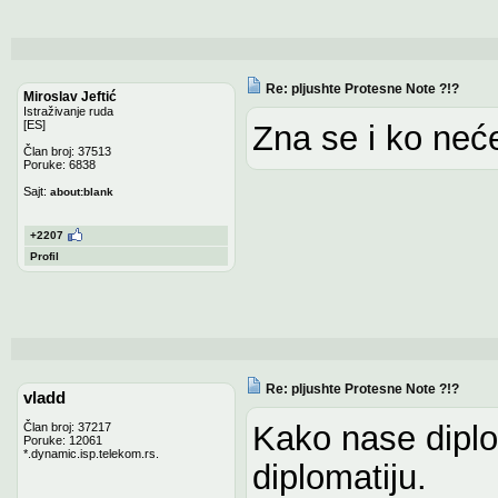
Re: pljushte Protesne Note ?!?
Miroslav Jeftić
Istraživanje ruda
[ES]
Zna se i ko neć
Član broj: 37513
Poruke: 6838
Sajt:
about:blank
+2207
Profil
Re: pljushte Protesne Note ?!?
vladd
Kako nase diplo
Član broj: 37217
Poruke: 12061
*.dynamic.isp.telekom.rs.
diplomatiju.