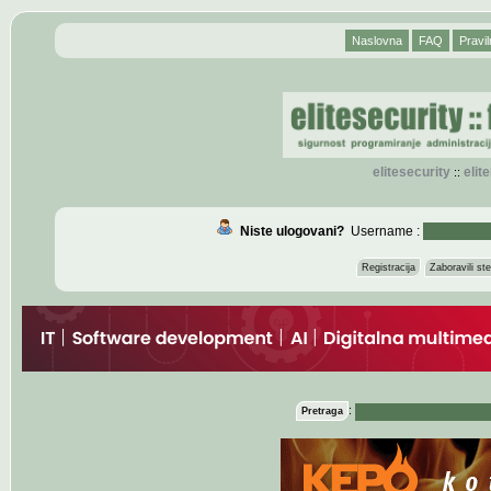
Naslovna
FAQ
Pravil
elitesecurity
eli
::
Niste ulogovani?
Username :
Registracija
Zaboravili s
:
Pretraga