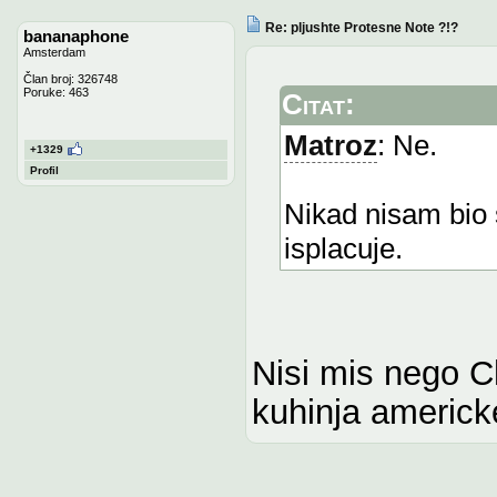
Re: pljushte Protesne Note ?!?
bananaphone
Amsterdam
Član broj: 326748
Poruke: 463
Citat:
Matroz
: Ne.
+1329
Profil
Nikad nisam bio 
isplacuje.
Nisi mis nego C
kuhinja americ