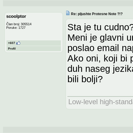
Re: pljushte Protesne Note ?!?
scoolptor
Sta je tu cudno
Član broj: 305514
Poruke: 1727
Meni je glavni u
+607
poslao email na
Profil
Ako oni, koji bi
duh naseg jezika
bili bolji?
Low-level high-stand