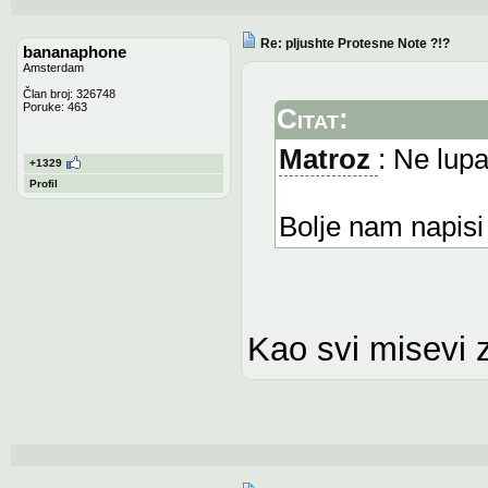
Re: pljushte Protesne Note ?!?
bananaphone
Amsterdam
Član broj: 326748
Poruke: 463
Citat:
Matroz
: Ne lupa
+1329
Profil
Bolje nam napisi
Kao svi misevi