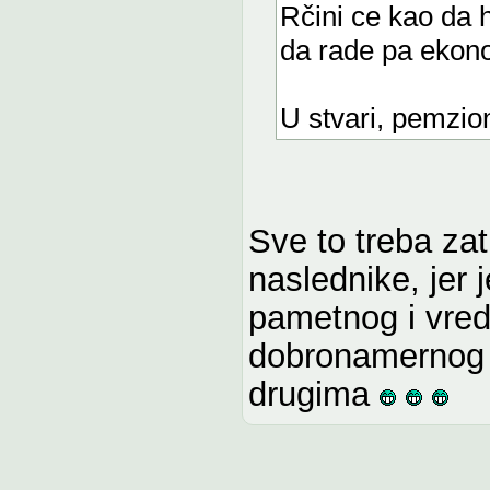
Rčini ce kao da 
da rade pa ekono
U stvari, pemzion
Sve to treba zatr
naslednike, jer 
pametnog i vred
dobronamernog i
drugima