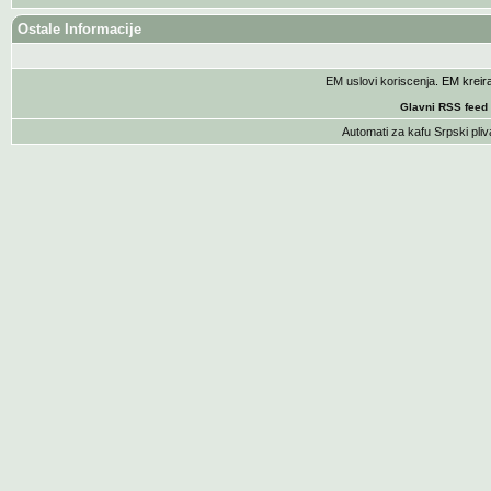
Ostale Informacije
EM uslovi koriscenja
. EM krei
Glavni RSS feed
Automati za kafu
Srpski pliv