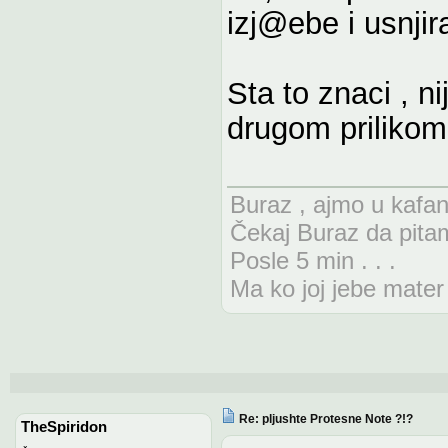
izj@ebe i usnji
Sta to znaci , 
drugom prilikom
Buraz , ajmo u kafa
Čekaj Buraz da pita
Posle 5 min . . .
Ma ko joj jebe mater 
Re: pljushte Protesne Note ?!?
TheSpiridon