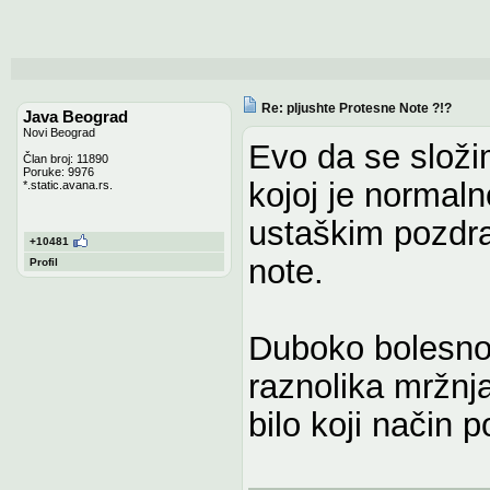
Re: pljushte Protesne Note ?!?
Java Beograd
Novi Beograd
Evo da se složi
Član broj: 11890
Poruke: 9976
kojoj je normaln
*.static.avana.rs.
ustaškim pozdra
+10481
note.
Profil
Duboko bolesno 
raznolika mržnja
bilo koji način 