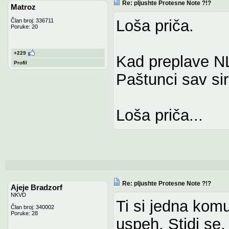
Re: pljushte Protesne Note ?!?
Matroz
Loša priča.
Član broj: 336711
Poruke: 20
+229
Kad preplave NL
Profil
Paštunci sav sir
Loša priča...
Re: pljushte Protesne Note ?!?
Ajeje Bradzorf
NKVD
Ti si jedna kom
Član broj: 340002
Poruke: 28
uspeh. Stidi se.