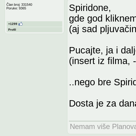
Spiridone,
Član broj: 331540
Poruke: 9365
gde god kliknem
+1299
(aj sad pljuvači
Profil
Pucajte, ja i dal
(insert iz filma,
..nego bre Spiri
Dosta je za dan
Nemam više Planova n