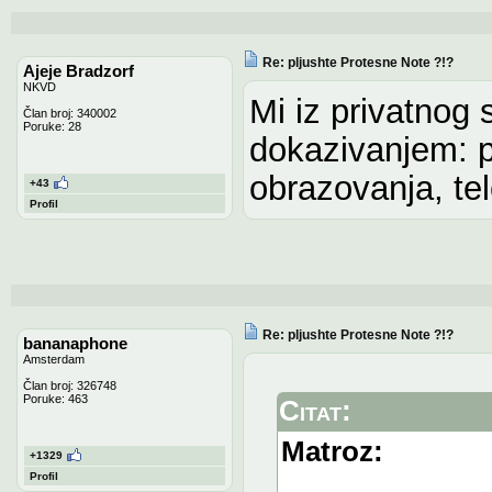
Re: pljushte Protesne Note ?!?
Ajeje Bradzorf
NKVD
Mi iz privatnog
Član broj: 340002
Poruke: 28
dokazivanjem: p
obrazovanja, tel
+43
Profil
Re: pljushte Protesne Note ?!?
bananaphone
Amsterdam
Član broj: 326748
Poruke: 463
Citat:
Matroz:
+1329
Profil