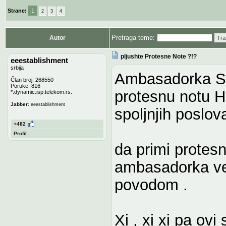
Strane:
1
2
3
4
Pretraga teme:
Autor
Tra
pljushte Protesne Note ?!?
eeestablishment
srbija
Ambasadorka Srb
Član broj: 268550
Poruke: 816
protesnu notu H
*.dynamic.isp.telekom.rs.
:
Jabber
eeestablishment
spoljnjih poslov
+482
Profil
da primi protesn
ambasadorka ve
povodom .
Xi , xi xi pa ovi