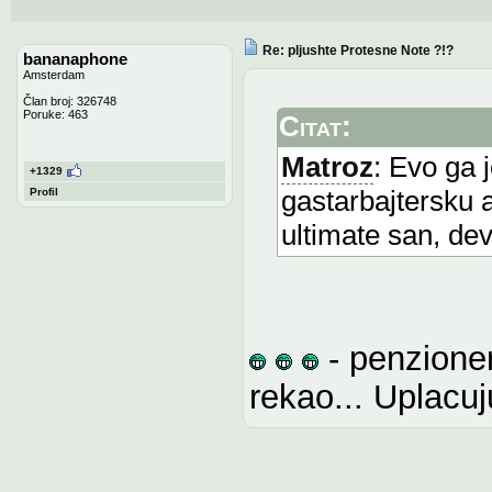
Re: pljushte Protesne Note ?!?
bananaphone
Amsterdam
Član broj: 326748
Poruke: 463
Citat:
Matroz
: Evo ga 
+1329
gastarbajtersku a 
Profil
ultimate san, de
- penzioner
rekao... Uplacuj