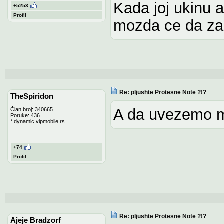
Kada joj ukinu a
+5253
Profil
mozda ce da zap
Re: pljushte Protesne Note ?!?
TheSpiridon
A da uvezemo m
Član broj: 340665
Poruke: 436
*.dynamic.vipmobile.rs.
+74
Profil
Re: pljushte Protesne Note ?!?
Ajeje Bradzorf