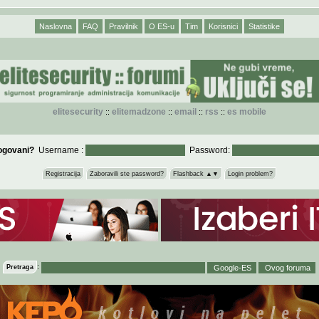
Naslovna
FAQ
Pravilnik
O ES-u
Tim
Korisnici
Statistike
elitesecurity
elitemadzone
email
rss
es mobile
::
::
::
::
logovani?
Username :
Password:
Registracija
Zaboravili ste password?
Flashback ▲▼
Login problem?
:
Pretraga