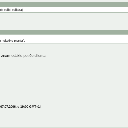
ob. ručci-ručaka)
ekoliko pitanja".
 znam odakle potiče dilema.
07.07.2006. u 19:00 GMT+1
]