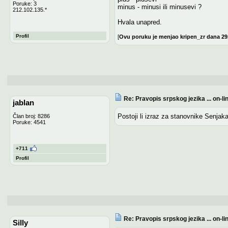
Poruke: 3
minus - minusi ili minusevi ?
212.102.135.*
Hvala unapred.
Profil
[
Ovu poruku je menjao kripen_zr dana 29
Re: Pravopis srpskog jezika ... on-li
jablan
Postoji li izraz za stanovnike Senja
Član broj: 8286
Poruke: 4541
+711
Profil
Re: Pravopis srpskog jezika ... on-li
Silly