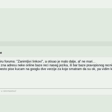
ne
ru foruma: "Zanimljivi linkovi", a otisao je malo dalje, al' ne mari...
 zna adresu neke online baze reci naseg jezika, ili bar baze pravopisnog recn
esto pise kucam na googlu dve verzije za koje smatram da su ok, pa vidim k
e u siromastvu!