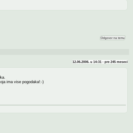
Odgovor na temu
12.06.2006. u 14:31 - pre
245 meseci
ika.
oja ima vise pogodaka!:-)