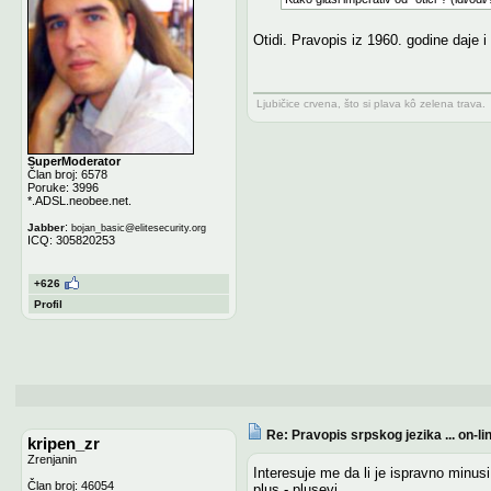
Otidi. Pravopis iz 1960. godine daje i
Ljubičice crvena, što si plava kô zelena trava.
SuperModerator
Član broj: 6578
Poruke: 3996
*.ADSL.neobee.net.
:
Jabber
bojan_basic
@
elitesecurity.org
ICQ: 305820253
+626
Profil
Re: Pravopis srpskog jezika ... on-li
kripen_zr
Zrenjanin
Interesuje me da li je ispravno minus
Član broj: 46054
plus - plusevi