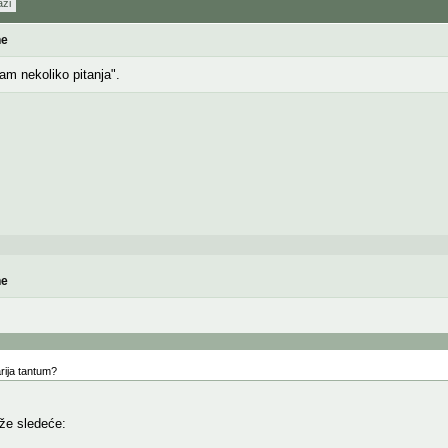
aži
ne
m nekoliko pitanja".
ne
rija tantum?
že sledeće: