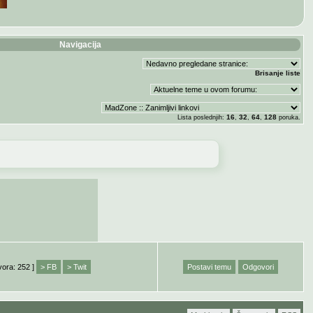
Navigacija
Brisanje liste
16
32
64
128
Lista poslednjih:
,
,
,
poruka.
vora: 252 ]
> FB
> Twit
Postavi temu
Odgovori