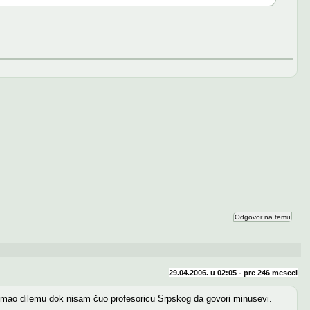
Odgovor na temu
29.04.2006. u 02:05 - pre
246 meseci
m imao dilemu dok nisam čuo profesoricu Srpskog da govori minusevi.