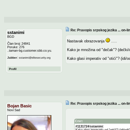
Re: Pravopis srpskog jezika ... on-li
sstanimi
BGD
Nastavak obrazovanja
.....
Član broj: 24841
Poruke: 276
Kako je množina od "dečak"? (dečki/
..taman-bg.customer.sbb.co.yu.
:
Jabber
sstanimi
@
elitesecurity.org
Kako glasi imperativ od "otići"? (idi/od
Profil
Re: Pravopis srpskog jezika ... on-li
Bojan Basic
Novi Sad
Citat:
#1131724
/
sstanimi
:
Kako glasi imperativ od "otići"? (idi/odi/?