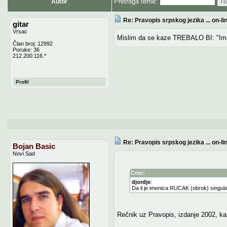
Pretraga teme:
Autor
Tr
Re: Pravopis srpskog jezika ... on-li
gitar
Vrsac
Mislim da se kaze TREBALO BI: "Ima
Član broj: 12992
Poruke: 36
212.200.116.*
Profil
Re: Pravopis srpskog jezika ... on-li
Bojan Basic
Novi Sad
Citat:
djordje
:
Da li je imenica RUCAK (obrok) singula
Rečnik uz Pravopis, izdanje 2002, ka