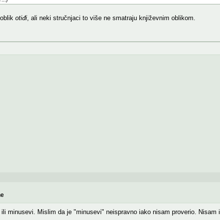
 oblik
otiđi
, ali neki stručnjaci to više ne smatraju književnim oblikom.
ne
i ili minusevi. Mislim da je "minusevi" neispravno iako nisam proverio. Nisa