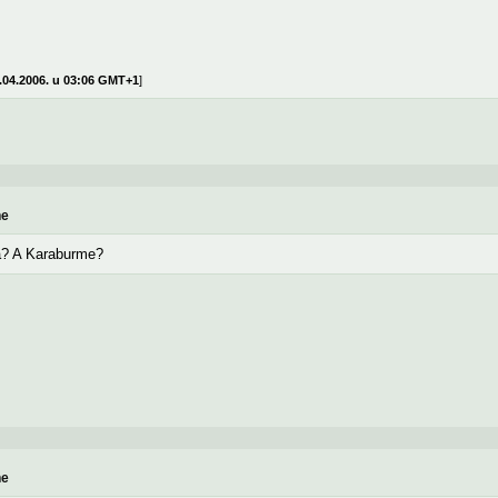
.04.2006. u 03:06 GMT+1
]
ne
ka? A Karaburme?
ne