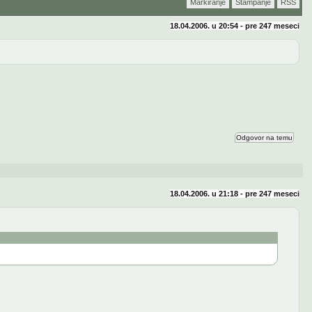
Markiranje
Štampanje
RSS
18.04.2006. u 20:54 - pre
247 meseci
Odgovor na temu
18.04.2006. u 21:18 - pre
247 meseci