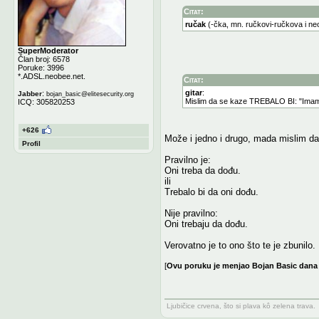
Citat:
ručak
(-čka, mn. ručkovi-ručkova i ne
SuperModerator
Član broj: 6578
Poruke: 3996
*.ADSL.neobee.net.
Citat:
gitar
:
:
Jabber
bojan_basic
@
elitesecurity.org
Mislim da se kaze TREBALO BI: "Imam n
ICQ: 305820253
+626
Može i jedno i drugo, mada mislim da
Profil
Pravilno je:
Oni treba da dođu.
ili
Trebalo bi da oni dođu.
Nije pravilno:
Oni trebaju da dođu.
Verovatno je to ono što te je zbunilo.
[
Ovu poruku je menjao Bojan Basic dana 
Ljubičice crvena, što si plava kô zelena trava.