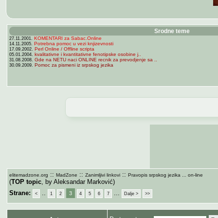
Srodne teme
KOMENTARI za Sabac.Online
27.11.2001.
Potrebna pomoc u vezi knjizevnosti
14.11.2005.
Perl Online / Offline scripta
17.09.2002.
kvalitativne i kvantitativne fenotipske osobine j..
05.01.2004.
Gde na NETU naci ONLINE recnik za prevodjenje sa ..
31.08.2008.
Pomoc za pismeni iz srpskog jezika
30.09.2009.
::
::
::
elitemadzone.org
MadZone
Zanimljivi linkovi
Pravopis srpskog jezika ... on-line
(
TOP topic
, by Aleksandar Marković)
Strane:
..
...
3
<
1
2
4
5
6
7
Dalje >
>>