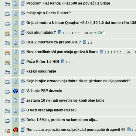
Program Fiat Panda i Fiat 500 se povlači iz Srbije
misljenje o Dacia Duster?
Grijaci motora Nissan Qasqhai +2 4x4 j10 1.6 dci motor r9m 13
Koji akumulator?
..
+30
1
2
3
4
5
6
10
>>
OBD2 interface za preporuku..?
1
2
Novi trocilindraši potrošnja goriva 8 litara
..
..
1
2
3
4
5
6
10
Pežo Rifter 1.5 HDI
1
2
3
kasko osiguranje
Koje brojke oznacavaju dobre dizne gledano na dijagnostici?
Važenje PSP dozvole
zastava 10 ne radi osvetljenje kontrolne table
U vezi vracanja kilometraze?
Delta 1.6Mjet, problem sa lampicom ulja...
Rent a car agencija me opljačkala! pomagajte drugovi! 😣
1