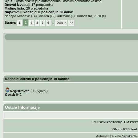
Opis:
Opšta diskusija o automobilima i ostalim četvorotočkašima.
Dnevni izvestaj:
17 pretplatnika
Mailing lista:
29 pretplatnika
Najaktivniji korisnici u poslednjih 30 dana:
,
,
,
,
Nebojsa Milanovic (14)
Mladen (12)
ademare (9)
Turmen (6)
2020 (6)
Strane:
2
...
1
3
4
5
6
Dalje >
>>
Korisnici aktivni u poslednjih 10 minuta
Registrovani:
1 (
vjova
)
Gosti:
942
Ostale Informacije
EM uslovi koriscenja
. EM krei
Glavni RSS feed
Automati za kafu
Srpski pliv