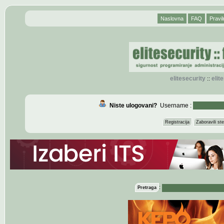
Naslovna
FAQ
Pravil
elitesecurity
eli
::
Niste ulogovani?
Username :
Registracija
Zaboravili s
:
Pretraga