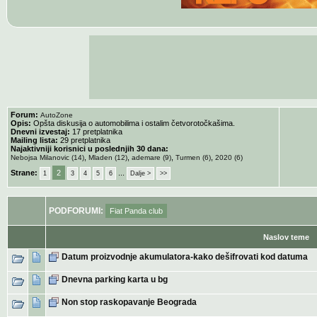
Forum:
AutoZone
Opis:
Opšta diskusija o automobilima i ostalim četvorotočkašima.
Dnevni izvestaj:
17 pretplatnika
Mailing lista:
29 pretplatnika
Najaktivniji korisnici u poslednjih 30 dana:
,
,
,
,
Nebojsa Milanovic (14)
Mladen (12)
ademare (9)
Turmen (6)
2020 (6)
Strane:
2
...
1
3
4
5
6
Dalje >
>>
PODFORUMI:
Fiat Panda club
Naslov teme
Datum proizvodnje akumulatora-kako dešifrovati kod datuma
Dnevna parking karta u bg
Non stop raskopavanje Beograda