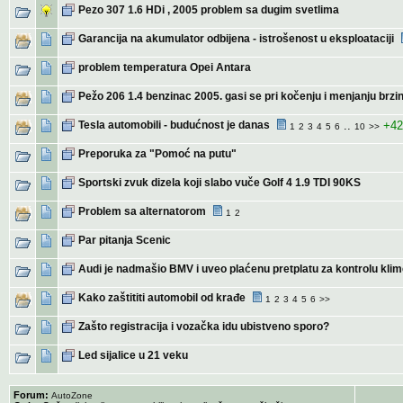
Pezo 307 1.6 HDi , 2005 problem sa dugim svetlima
Garancija na akumulator odbijena - istrošenost u eksploataciji
problem temperatura Opei Antara
Pežo 206 1.4 benzinac 2005. gasi se pri kočenju i menjanju brzi
Tesla automobili - budućnost je danas
..
+42
1
2
3
4
5
6
10
>>
Preporuka za "Pomoć na putu"
Sportski zvuk dizela koji slabo vuče Golf 4 1.9 TDI 90KS
Problem sa alternatorom
1
2
Par pitanja Scenic
Audi je nadmašio BMV i uveo plaćenu pretplatu za kontrolu klim
Kako zaštititi automobil od krađe
1
2
3
4
5
6
>>
Zašto registracija i vozačka idu ubistveno sporo?
Led sijalice u 21 veku
Forum:
AutoZone